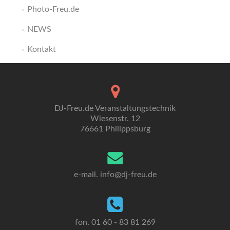
Photo-Freu.de
NEWS
Kontakt
DJ-Freu.de Veranstaltungstechnik
Wiesenstr. 12
76661 Philippsburg
e-mail. info
@dj-freu.
de
fon. 01 60 - 83 81 269