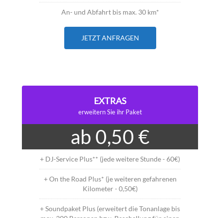
An- und Abfahrt bis max. 30 km*
JETZT ANFRAGEN
EXTRAS
erweitern Sie ihr Paket
ab 0,50 €
+ DJ-Service Plus** (jede weitere Stunde - 60€)
+ On the Road Plus* (je weiteren gefahrenen
Kilometer - 0,50€)
+ Soundpaket Plus (erweitert die Tonanlage bis