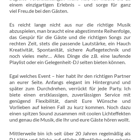
einem einzigartigen Erlebnis – und sorge für ganz
viel Freu.de bei den Gästen.
Es reicht lange nicht aus nur die richtige Musik
abzuspielen, man braucht eine abgestimmte Reihenfolge,
das Gespür für die Gäste und die richtigen Songs zur
rechten Zeit, stets die passende Lautstärke, ein Hauch
Kreativität, Spontanität, sichere Auflegetechnik und
noch vieles mehr… Alles Dinge die z.B. eine laufende
Playlist oder ein Gelegenheit-DJ selten bieten können.
Egal welches Event – hier habt ihr den richtigen Partner
an eurer Seite. Anfangs elegant im Hintergrund und
später zum Durchdrehen, verrückt für jede Party. Ich
biete einen erstklassigen, zuverlässigen Service mit
genügend Flexibilität, damit Eure Wünsche und
Vorlieben auf keinen Fall zu kurz kommen. Noch dazu
einen spitzen Sound zusammen mit coolen Lichteffekten
und genau die Musik, die Ihr und eure Gäste hören wollt.
Mittlerweile bin ich seit über 20 Jahren regelmäßig als
DJ tätig und blicke auf etliche öffentliche oder private