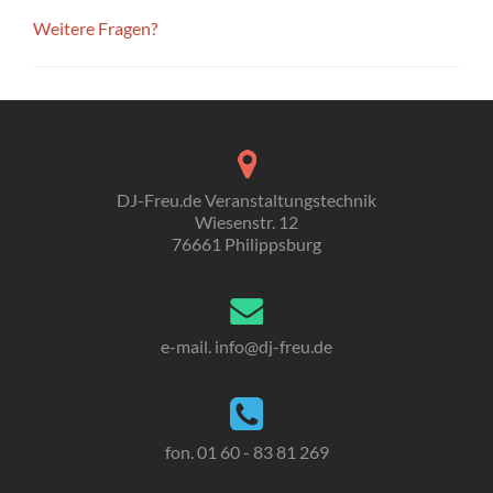
Weitere Fragen?
DJ-Freu.de Veranstaltungstechnik
Wiesenstr. 12
76661 Philippsburg
e-mail. info
@dj-freu.
de
fon. 01 60 - 83 81 269