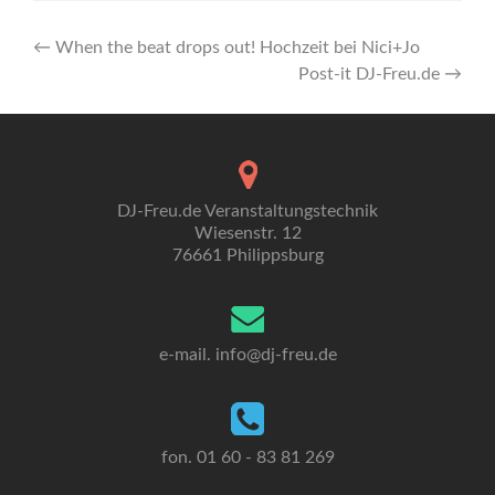
Artikel-
←
When the beat drops out! Hochzeit bei Nici+Jo
Post-it DJ-Freu.de
→
Navigation
DJ-Freu.de Veranstaltungstechnik
Wiesenstr. 12
76661 Philippsburg
e-mail. info
@dj-freu.
de
fon. 01 60 - 83 81 269