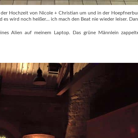
der Hochzeit von Nicole + Christian um und in der Hoepfnerburg
d es wird noch heißer… ich mach den Beat nie wieder leiser. Dan
kleines Alien auf meinem Laptop. Das grüne Männlein zappelt