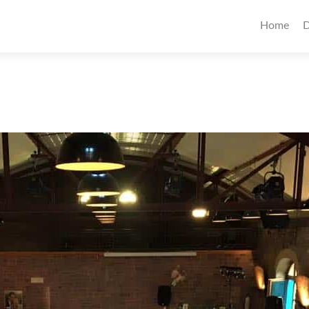
Home
D
g