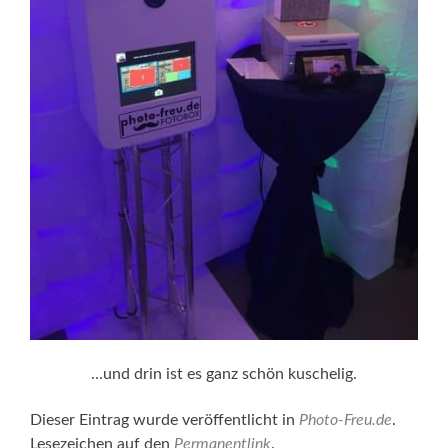
…und drin ist es ganz schön kuschelig.
Dieser Eintrag wurde veröffentlicht in
Photo-Freu.de
.
Lesezeichen auf den
Permanentlink
.