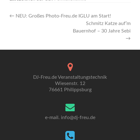
Artikel-
←
NEU: Großes Photo-Freu.de IGLU am Start!
Schmitz Katze auf’m
Navigation
Bauernhof – 30 Jahre Sebi
→
DJ-Freu.de Veranstaltungstechnik
Wiesenstr. 12
76661 Philippsburg
e-mail. info
@dj-freu.
de