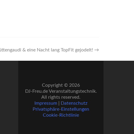
ttengaudi & eine Nacht lang TopFit gejodelt!
→
Copyright © 2026
DJ-Freu.de Veranstaltungstechnik.
All rights reserved.
Impressum
|
Datenschutz
Privatsphäre-Einstellungen
Cookie-Richtlinie