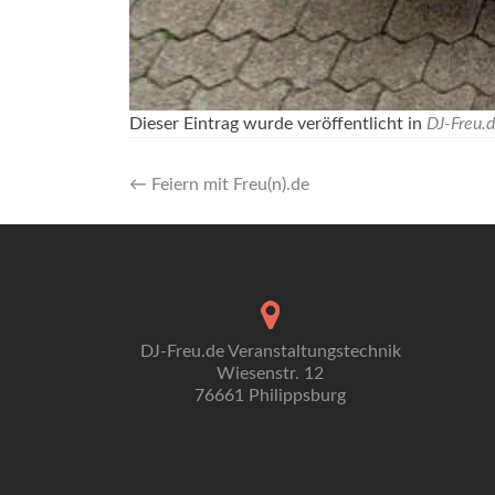
Dieser Eintrag wurde veröffentlicht in
DJ-Freu.
Artikel-
←
Feiern mit Freu(n).de
Navigation
DJ-Freu.de Veranstaltungstechnik
Wiesenstr. 12
76661 Philippsburg