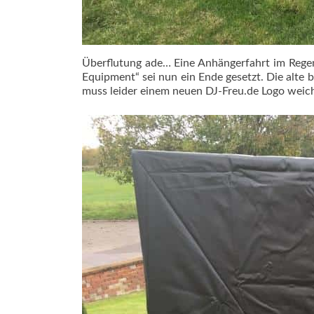
Überflutung ade… Eine Anhängerfahrt im Regen
Equipment“ sei nun ein Ende gesetzt. Die alte
muss leider einem neuen DJ-Freu.de Logo weich