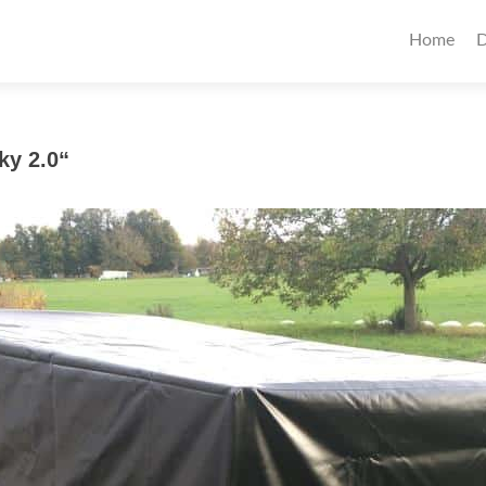
Home
D
ky 2.0“