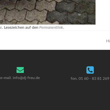
de
. Lesezeichen auf den
Permanentlink
.
Hü
e-mail. info
@dj-freu.
de
fon. 01 60 - 83 81 269