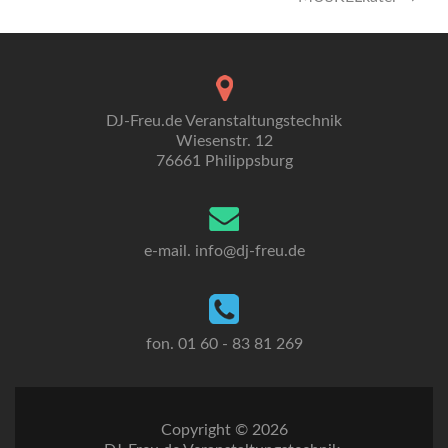
DJ-Freu.de Veranstaltungstechnik
Wiesenstr. 12
76661 Philippsburg
e-mail. info
@dj-freu.
de
fon. 01 60 - 83 81 269
Copyright © 2026