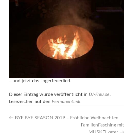
…und jetzt das Lagerfeuerlied.
Dieser Eintrag wurde veröffentlicht in
DJ-Freu.de
.
Lesezeichen auf den
Permanentlink
.
Artikel-
←
BYE BYE SEASON 2019 – Fröhliche Weihnachten
FamilienFasching mit
Navigation
MUSKELkater
→